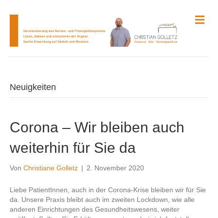
N
a
v
i
g
a
t
i
Neuigkeiten
o
n
Corona – Wir bleiben auch
weiterhin für Sie da
Von
Christiane Golletz
|
2. November 2020
Liebe PatientInnen, auch in der Corona-Krise bleiben wir für Sie
da. Unsere Praxis bleibt auch im zweiten Lockdown, wie alle
anderen Einrichtungen des Gesundheitswesens, weiter